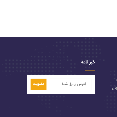
خبر نامه
عضویت
هان