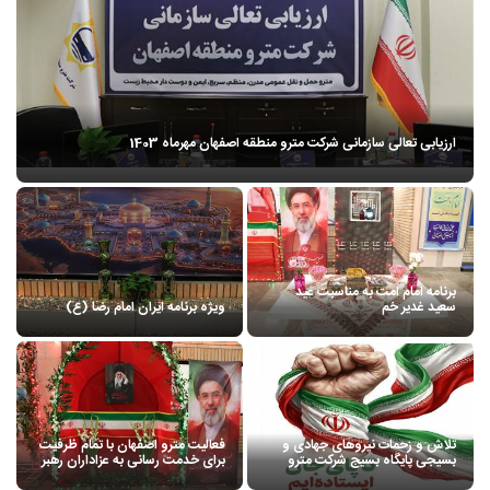
ارزیابی تعالی سازمانی شرکت مترو منطقه اصفهان مهرماه 1403
برنامه امام امت به مناسبت عید
سعید غدیر خم
ویژه برنامه ایران امام رضا (ع)
تلاش و زحمات نیروهای جهادی و
فعالیت مترو اصفهان با تمام ظرفیت
بسیجی پایگاه بسیج شرکت مترو
برای خدمت رسانی به عزاداران رهبر
منطقه اصفهان برای بازسازی
شهید انقلاب اسلامی ایران حضرت