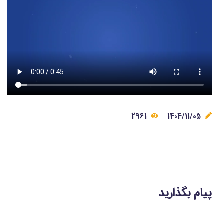
2961
1404/11/05
پیام بگذارید