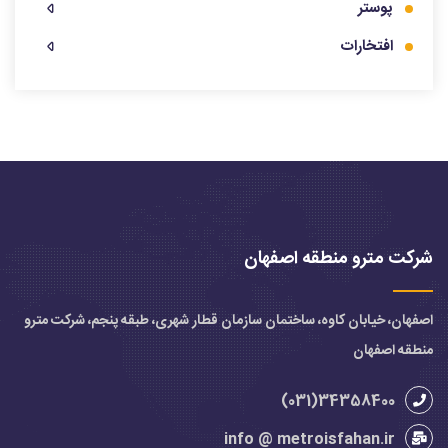
پوستر
افتخارات
شرکت مترو منطقه اصفهان
اصفهان، خیابان کاوه، ساختمان سازمان قطار شهری، طبقه پنجم، شرکت مترو
منطقه اصفهان
34358400(031)
info @ metroisfahan.ir