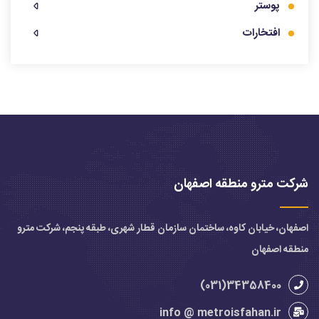
پوستر
افتخارات
شرکت مترو منطقه اصفهان
اصفهان، خیابان کاوه، ساختمان سازمان قطار شهری، طبقه پنجم، شرکت مترو
منطقه اصفهان
34358400(031)
info @ metroisfahan.ir