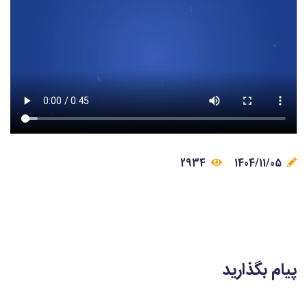
2934
1404/11/05
پیام بگذارید