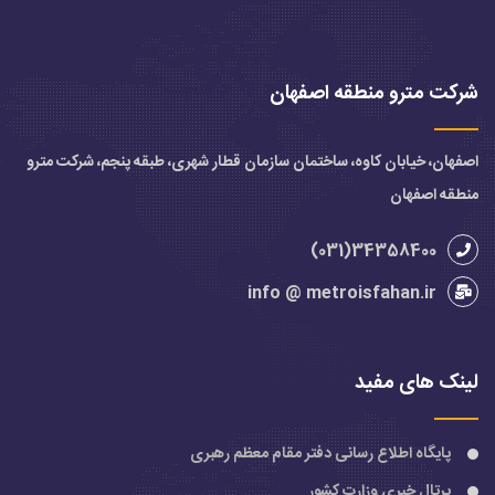
شرکت مترو منطقه اصفهان
اصفهان، خیابان کاوه، ساختمان سازمان قطار شهری، طبقه پنجم، شرکت مترو
منطقه اصفهان
34358400(031)
info @ metroisfahan.ir
لینک های مفید
پایگاه اطلاع رسانی دفتر مقام معظم رهبری
پرتال خبری وزارت کشور