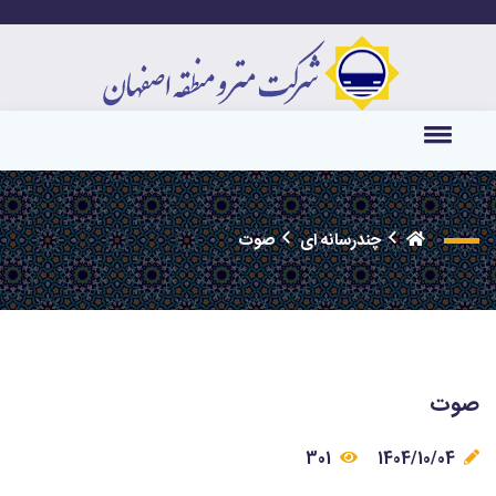
چندرسانه ای
صوت
صوت
301
1404/10/04