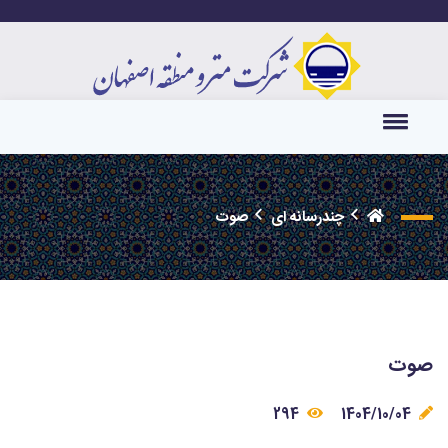
چندرسانه ای
صوت
صوت
294
1404/10/04