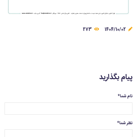
273
1404/10/02
پیام بگذارید
نام شما
*
نظر شما
*