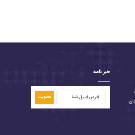
خبر نامه
عضویت
هان