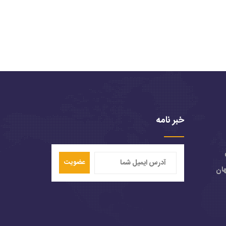
خبر نامه
عضویت
هان