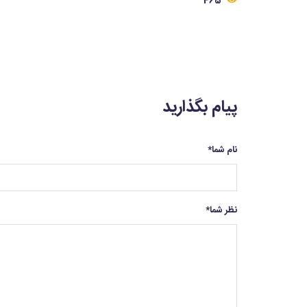
465
پیام بگذارید
نام شما
*
نظر شما
*