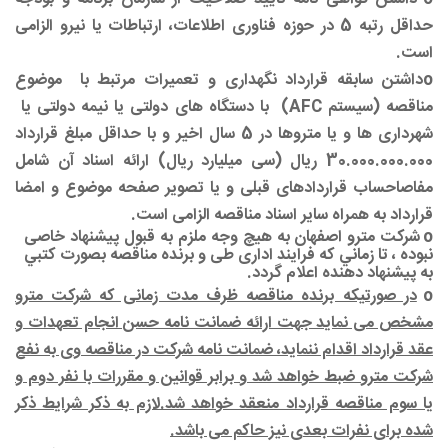
حداقل رتبه 5 در حوزه فناوری اطلاعات، ارتباطات یا نیرو الزامی
است.
o
داشتن سابقه قرارداد نگهداری و تعمیرات مرتبط با
موضوع
مناقصه (سیستم
AFC
)
با دستگاه های دولتی یا نیمه دولتی یا
شهرداری ها و یا متروها در 5 سال اخیر و با حداقل مبلغ قرارداد
30.000.000.000 ریال (سی میلیارد ریال
) ارائه اسناد آن شامل
مفاصاحساب قراردادهای قبلی و یا تصویر صفحه موضوع و امضا
قرارداد به همراه سایر اسناد مناقصه الزامی است.
o
شرکت مترو اصفهان به هيچ وجه ملزم به قبول پيشنهاد خاصی
نبوده ، تا زماني که فرایند اداری طی و برنده
مناقصه بصورت كتبي
به پيشنهاد دهنده اعلام گردد.
o
در صورتیکه برنده مناقصه ظرف مدت زمانی که شرکت مترو
مشخص می نماید جهت ارائه ضمانت نامه حسن انجام تعهدات و
عقد قرارداد اقدام ننماید، ضمانت نامه شرکت در مناقصه وی به نفع
شرکت مترو ضبط خواهد شد و برابر قوانین و مقررات با نفر دوم و
یا سوم مناقصه قرارداد منعقد خواهد شد.لازم به ذکر شرایط ذکر
شده برای نفرات بعدی نیز حاکم می باشد.