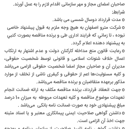
صاحبان امضای مجاز و مهر سازمانی اقدام لازم را به عمل آورند.
شرایط:
o
مدت قرارداد دوسال شمسی می باشد.
o
شرکت مترو اصفهان به هيچ وجه ملزم به قبول پيشنهاد خاصی
نبوده ، تا زماني که فرایند اداری طی و برنده مناقصه بصورت كتبي
به پيشنهاد دهنده اعلام گردد.
o
رعایت قانون منع مداخله کارکنان دولت و عدم اشتهار به ارتکاب
اعمال خلاف شئونات اسلامی و قانونی توسط شخصیت حقوقی،
مدیران آن و صاحبان مجاز امضا شخصیت حقوقی الزامی می‌باشد
و کلیه مسئولیت‌ها اعم از حقوقی و کیفری ناشی از تخلف از موارد
مذکور برعهده متقاضیان و برنده مناقصه می‌باشد.
o
جهت انعقاد قرارداد، برنده مناقصه مکلف به ارائه ضمانت انجام
تعهدات موضوع مناقصه و کلیه تعهدات مربوطه
به میزان 10 درصد
مبلغ پیشنهادی خود به صورت ضمانت نامه بانکی
می‌باشد .
o
داشتن گواهی صلاحیت ایمنی پیمانکاری معتبر و یا اسناد مثبته
جهت اخذ آن الزامی است.
o
داشتن گواهی نامه تایید صلاحیت از سازمان برنامه و بودجه