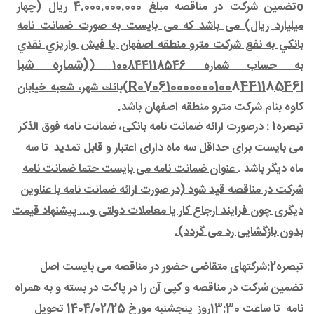
o
تضمین شرکت در مناقصه مبلغ
4.000.000.000
ریال (چهار
میلیارد ریال) می باشد که می بایست به صورت ضمانت نامه
بانكي به نفع شرکت مترو منطقه اصفهان يا فيش واريزي نقدي
(شماره شبا
به حساب شماره 100844118546 (
R070610000000100844118546
I
)بانك شهر، شعبه خیابان
کاوه بنام شرکت مترو منطقه اصفهان باشد.
تبصره1 : درصورت ارائه ضمانت نامه بانکی، ضمانت نامه فوق الذکر
می بايست برای حداقل سه ماه دارای اعتبار و قابل تمديد
تا سه
ماه دیگر باشد .
عنوان ضمانت نامه می بایست حتما
ضمانت نامه
شرکت در مناقصه
قید شود (در صورت ارائه ضمانت نامه با عناوین
دیگری چون فرایند ارجاع کار یا معاملات دولتی و... پیشنهاد قیمت
بدون بازگشایی رد می گردد).
تبصره2:شرکتهای متقاضی حضور در مناقصه می بایست اصل
تضمین شرکت در مناقصه و کپی آن را در پاکت در بسته و به همراه
نامه
تا ساعت 13:30روز
پنجشنبه مورخ 1404/02/25 تحویل