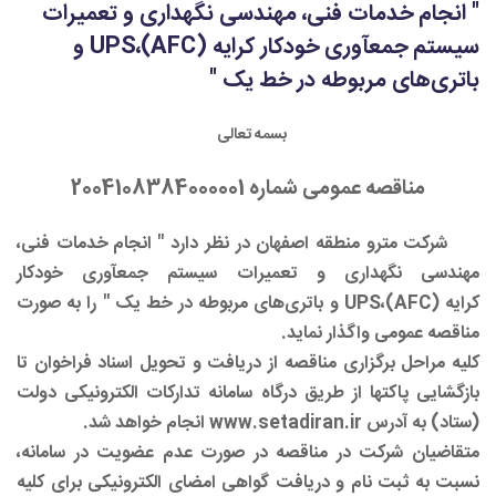
" انجام خدمات فنی، مهندسی نگهداری و تعمیرات
سیستم جمع­آوری خودکار کرایه (AFC)،UPS و
باتری‌های مربوطه در خط یک "
بسمه تعالی
مناقصه عمومی شماره 2004108384000001
شرکت مترو منطقه اصفهان در نظر دارد "
انجام خدمات فنی،
مهندسی نگهداری و تعمیرات سیستم جمع­آوری خودکار
کرایه
(
AFC
)،
UPS
و باتری‌های مربوطه در خط یک
" را به صورت
مناقصه عمومی واگذار نماید.
کلیه مراحل برگزاری مناقصه از دریافت و تحویل اسناد فراخوان تا
بازگشایی پاکت­ها از طریق درگاه سامانه تدارکات الکترونیکی دولت
(ستاد) به آدرس
www.setadiran.ir
انجام خواهد شد.
متقاضیان شرکت در مناقصه در صورت عدم عضویت در سامانه،
نسبت به ثبت نام و دریافت گواهی امضای الکترونیکی برای کلیه