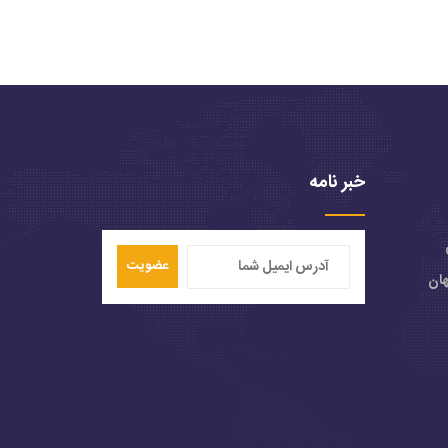
خبر نامه
عضویت
هان