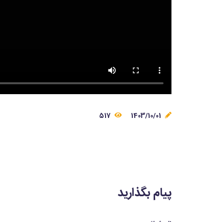
517
1403/10/01
پیام بگذارید