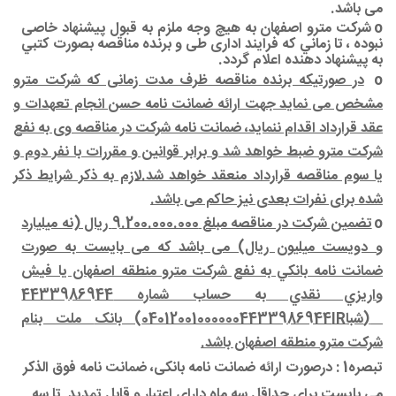
می باشد.
o
شرکت مترو اصفهان به هيچ وجه ملزم به قبول پيشنهاد خاصی
نبوده ، تا زماني که فرایند اداری طی و برنده مناقصه بصورت كتبي
به پيشنهاد دهنده اعلام گردد.
o
در صورتیکه برنده مناقصه ظرف مدت زمانی که شرکت مترو
مشخص می نماید جهت ارائه ضمانت نامه حسن انجام تعهدات و
عقد قرارداد اقدام ننماید، ضمانت نامه شرکت در مناقصه وی به نفع
شرکت مترو ضبط خواهد شد و برابر قوانین و مقررات با نفر دوم و
یا سوم مناقصه قرارداد منعقد خواهد شد.لازم به ذکر شرایط ذکر
شده برای نفرات بعدی نیز حاکم می باشد.
o
تضمین شرکت در مناقصه مبلغ 9.200.000.000 ریال (نه میلیارد
و دویست میلیون ریال) می باشد که می بایست به صورت
ضمانت نامه بانكي به نفع شرکت مترو منطقه اصفهان يا فيش
واريزي نقدي به حساب شماره
4433986944
(
شبا
IR
040120010000004433986944
) بانک
ملت بنام
شرکت مترو منطقه اصفهان باشد.
تبصره1 : درصورت ارائه ضمانت نامه بانکی، ضمانت نامه فوق الذکر
می بايست برای حداقل سه ماه دارای اعتبار و قابل تمديد
تا سه