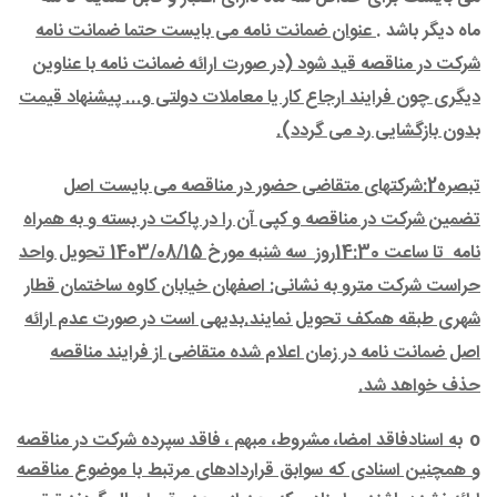
ماه دیگر باشد .
عنوان ضمانت نامه می بایست حتما
ضمانت نامه
شرکت در مناقصه
قید شود (در صورت ارائه ضمانت نامه با عناوین
دیگری چون فرایند ارجاع کار یا معاملات دولتی و... پیشنهاد قیمت
بدون بازگشایی رد می گردد).
تبصره2:شرکتهای متقاضی حضور در مناقصه می بایست اصل
تضمین شرکت در مناقصه و کپی آن را در پاکت در بسته و به همراه
نامه
تا ساعت 14:30روز
سه شنبه مورخ 1403/08/15 تحویل واحد
حراست شرکت مترو به نشانی: اصفهان خیابان کاوه ساختمان قطار
شهری طبقه همکف تحویل نمایند.بدیهی است در صورت عدم ارائه
اصل ضمانت نامه در زمان اعلام شده متقاضی از فرایند مناقصه
حذف خواهد شد.
o
به اسنادفاقد امضا، مشروط، مبهم ، فاقد سپرده شرکت در مناقصه
و همچنین اسنادی که سوابق قراردادهای مرتبط با موضوع مناقصه