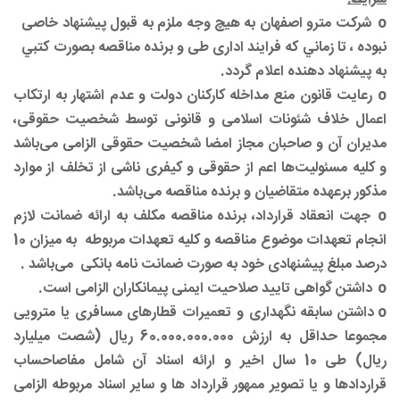
o
شرکت مترو اصفهان به هيچ وجه ملزم به قبول پيشنهاد خاصی
نبوده ، تا زماني که فرایند اداری طی و برنده مناقصه بصورت كتبي
به پيشنهاد دهنده اعلام گردد.
o
رعایت قانون منع مداخله کارکنان دولت و عدم اشتهار به ارتکاب
اعمال خلاف شئونات اسلامی و قانونی توسط شخصیت حقوقی،
مدیران آن و صاحبان مجاز امضا شخصیت حقوقی الزامی می‌باشد
و کلیه مسئولیت‌ها اعم از حقوقی و کیفری ناشی از تخلف از موارد
مذکور برعهده متقاضیان و برنده مناقصه می‌باشد.
o
جهت انعقاد قرارداد، برنده مناقصه مکلف به ارائه ضمانت لازم
انجام تعهدات موضوع مناقصه و کلیه تعهدات مربوطه
به میزان 10
درصد مبلغ پیشنهادی خود به صورت ضمانت نامه بانکی
می‌باشد .
o
داشتن گواهی تایید صلاحیت ایمنی پیمانکاران الزامی است.
o
داشتن سابقه نگهداری و تعمیرات قطارهای مسافری یا مترویی
مجموعا حداقل به ارزش 60.000.000.000 ریال (شصت میلیارد
ریال) طی 10 سال اخیر و ارائه اسناد آن شامل مفاصاحساب
قراردادها و یا تصویر ممهور قرارداد ها و سایر اسناد مربوطه الزامی