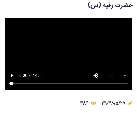
حضرت رقیه (س)
484
1403/05/27