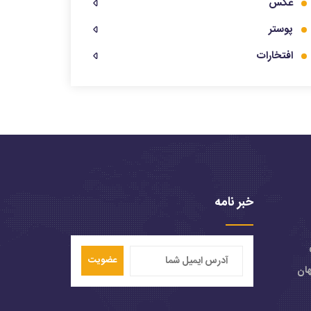
عکس
پوستر
افتخارات
خبر نامه
عضویت
هان