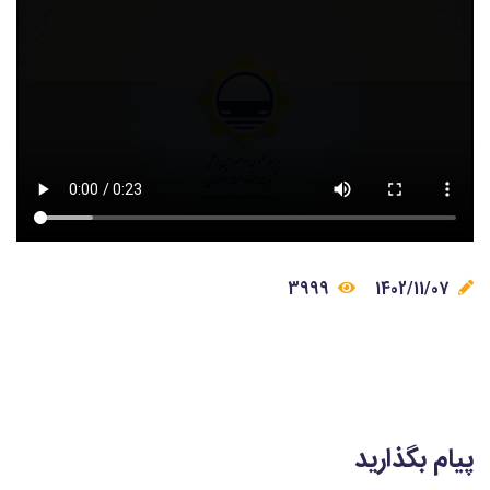
3999
1402/11/07
پیام بگذارید