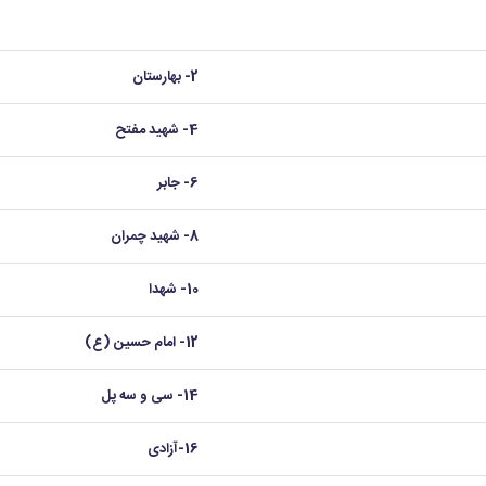
2- بهارستان
4- شهید مفتح
6- جابر
8- شهید چمران
10- شهدا
12- امام حسین (ع)
14- سی و سه پل
16-آزادی