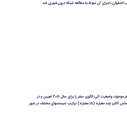
وب اصفهان، اجرای آن منوط به مطالعه شبکه درون‌شهری شد.
پایه مطالعات امکان‌سنجی حمل‌ونقل انبوه در شهر اصفهان بوده و بر اساس سه سناریوی طرح جامع- ادامه روند موجود و مدل گارین لاوری و میزان تقاضای سفر موجود، وضعیت آتی الگوی سفر را برای سال 2011 تعیین و در
پایان کریدورهای بالقوه برای ایجاد یک سیستم حمل‌ونقل عمومی انبوه به همراه فنّاوری‌های بالقوه مناسب با ظرفیت هر کریدور را ارائه می‌نماید. همچنین بر اساس آنالیز چند معیاره (18 معیاره) ترکیب سیستمهای مختلف در شهر