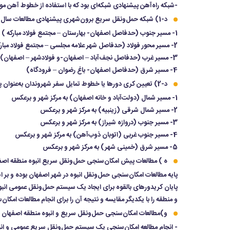
-شبکه راه‌آهن پیشنهادی شبکه‌ای بود که با استفاده از خطوط آهن م
د-1) شبکه حمل‌ونقل سریع برون‌شهری پیشنهادی مطالعات سال 1365 شامل:
1- مسیر جنوب (حدفاصل اصفهان- بهارستان – مجتمع فولاد مبارکه )
2- مسیر محور فولاد (حدفاصل شهر علامه مجلسی – مجتمع فولاد مبارکه – صنایع دفاع – ذوب‌آهن – فولادشهر – نجف‌آباد
3- مسیر غرب (حدفاصل نجف‌آباد – اصفهان-و فولادشهر – اصفهان)
4- مسیر شرق (حدفاصل اصفهان- باغ رضوان – فرودگاه)
د-2) تعیین کری دورها یا خطوط تمایل سفر شهروندان به‌عنوان پایه تعیین مسیرهای مترو در شبکه پایه سال 1385
1- مسیر شمال (دولت‌آباد و خانه اصفهان) به مرکز شهر و برعکس
2- مسیر شمال شرقی (زینبیه) به مرکز شهر و برعکس
3- مسیر جنوب (دروازه شیراز) به مرکز شهر و برعکس
4- مسیر جنوب غربی (اتوبان ذوب‌آهن) به مرکز شهر و برعکس
5- مسیر شرق (خمینی شهر) به مرکز شهر و برعکس
ه ) مطالعات پیش امکان‌سنجی حمل‌ونقل سریع انبوه منطقه اصفهان (1992) توسط مهندسین مشاور سوفر
و منطقه را با یکدیگر مقایسه و نتیجه آن را برای انجام مطالعات امکان‌س
و)مطالعات امکان‌سنجی حمل‌ونقل سریع و انبوه منطقه اصفهان تو
- انجام مطالعه امکان‌سنجی یک سیستم حمل‌ونقل سریع عمومی و انب