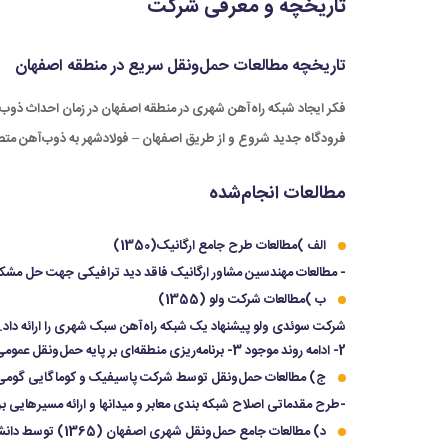
تاریخچه و معرفی شرکت
تاریخچه مطالعات حمل‌ونقل سریع در منطقه اصفهان
فرودگاه جدید شروع و از طریق اصفهان – فولادشهر به ذوب‌آهن متصل م
مطالعات انجام‌شده
الف )مطالعات طرح جامع ارگانیک(1350)
- مطالعات مهندسین مشاور ارگانیک فاقد دید ترافیکی جهت حل مشکل حم
ب )مطالعات شرکت ولو (1355)
2- ادامه روند موجود 3- برنامه‌ریزی منطقه‌ای بر پایه حمل‌ونقل عمومی(به‌منظور اصلاح بخش‌هایی از طرح جامع)
ج) مطالعات حمل‌ونقل توسط شرکت پاسیفیک و کوماگایی گومی (360
-طرح مقدماتی اصلاح شبکه بندی معابر و میدانها و ارائه مسیرهایی ب
د) مطالعات جامع حمل‌ونقل شهری اصفهان (1365) توسط دانشگاه صنعتی اصفهان