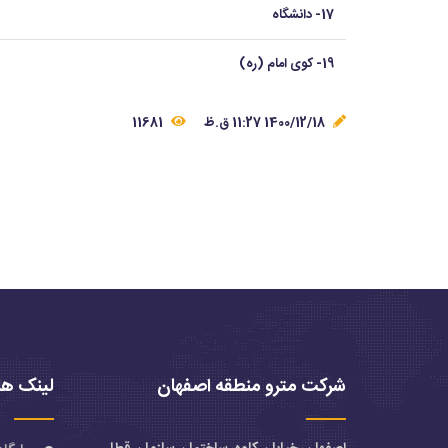
17- دانشگاه
19- کوی امام (ره)
1400/12/18 11:27 ق.ظ
11681
شرکت مترو منطقه اصفهان
لینک ها