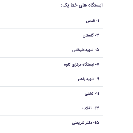
ایستگاه های خط یک:
1- قدس
3- گلستان
5- شهید علیخانی
7- ایستگاه مرکزی کاوه
9- شهید باهنر
11- تختی
13- انقلاب
15- دکتر شریعتی