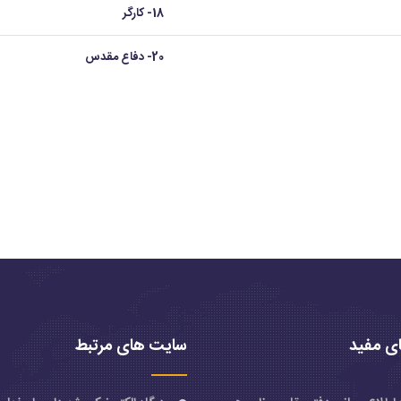
18- کارگر
20- دفاع مقدس
ی مفید
سایت های مرتبط