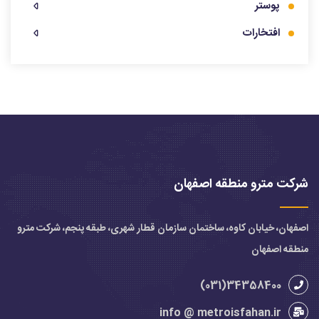
پوستر
افتخارات
شرکت مترو منطقه اصفهان
اصفهان، خیابان کاوه، ساختمان سازمان قطار شهری، طبقه پنجم، شرکت مترو
منطقه اصفهان
34358400(031)
info @ metroisfahan.ir