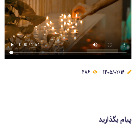
286
1405/02/16
پیام بگذارید