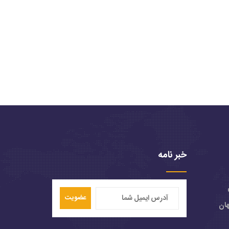
خبر نامه
عضویت
هان