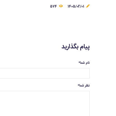
574
1405/02/01
پیام بگذارید
نام شما
*
نظر شما
*