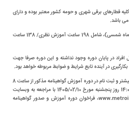
لیه قطارهای برقی شهری و حومه کشور معتبر بوده و دارای
می باشد.
مدت دوره آموزشی مذکور 729 ساعت (حدود 7 ماه شمسی)، شامل 198 ساعت آموزش نظری/ 138 ساعت
فراد در پایان دوره وجود نداشته و این دوره صرفا جهت
بکارگیری در آینده تابع شرایط و ضوابط مربوطه خواهد بود.
متقاضیان محترم می توانند جهت کسب اطلاعات بیشتر و ثبت نام در دوره آموزش گواهینامه مذکور از ساعت 8
صبح روز سه شنبه مورخ 1405/02/01 الی ساعت 14:00 روز پنجشنبه مورخ 1405/02/10 با مراجعه به وبسایت
www.metroi
، فراخوان دوره آموزش و صدور گواهینامه