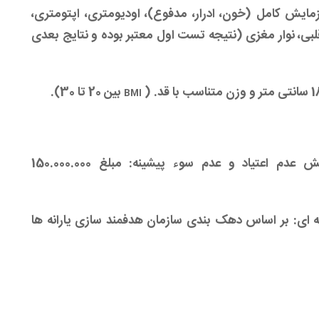
مایش کامل (خون، ادرار، مدفوع)، اودیومتری، اپتومتری،
قلبی، نوار مغزی (نتیجه تست اول معتبر بوده و نتایج بعدی
بین 20 تا 30).
BMI
م: مجموع تقریبی هزینه های طب کار، آزمایش عدم اعتیاد و عدم سوء پیشینه: مبلغ 150.000.000
ه ای: بر اساس دهک بندی سازمان هدفمند سازی یارانه ها