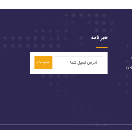
خبر نامه
عضویت
هان